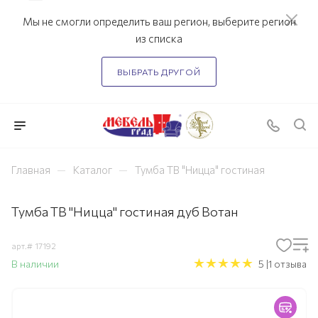
Мы не смогли определить ваш регион, выберите регион
из списка
ВЫБРАТЬ ДРУГОЙ
—
—
Главная
Каталог
Тумба ТВ "Ницца" гостиная
Тумба ТВ "Ницца" гостиная дуб Вотан
арт.#
17192
В наличии
5 |1 отзыва