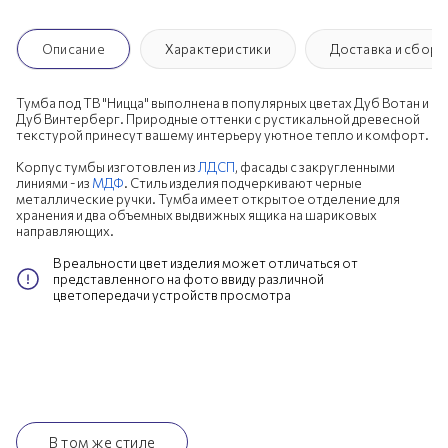
Описание
Характеристики
Доставка и сборк
Тумба под ТВ "Ницца" выполнена в популярных цветах Дуб Вотан и
Дуб Винтерберг. Природные оттенки с рустикальной древесной
текстурой принесут вашему интерьеру уютное тепло и комфорт.
Корпус тумбы изготовлен из
ЛДСП
, фасады с закругленными
линиями - из
МДФ
. Стиль изделия подчеркивают черные
металлические ручки. Тумба имеет открытое отделение для
хранения и два объемных выдвижных ящика на шариковых
направляющих.
В реальности цвет изделия может отличаться от
представленного на фото ввиду различной
цветопередачи устройств просмотра
В том же стиле