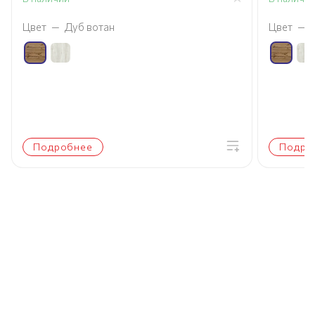
Цвет
—
Дуб вотан
Цвет
—
Подробнее
Подро