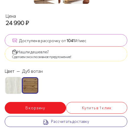
Цена
24 990
₽
Доступен
в рассрочку
от
1041
₽/мес
Нашли дешевле?
Сделаем эксклюзивное предложение!
Цвет
—
Дуб вотан
В корзину
Купить в 1 клик
Рассчитать доставку