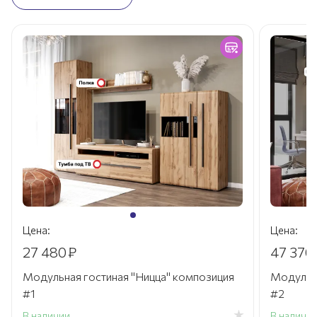
Цена:
Цена:
27 480
₽
47 370
Модульная гостиная "Ницца" композиция
Модульна
#1
#2
В наличии
В наличи