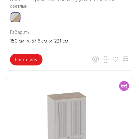
светлый
Габариты
×
×
150
см
57.6
см
221
см
В корзину