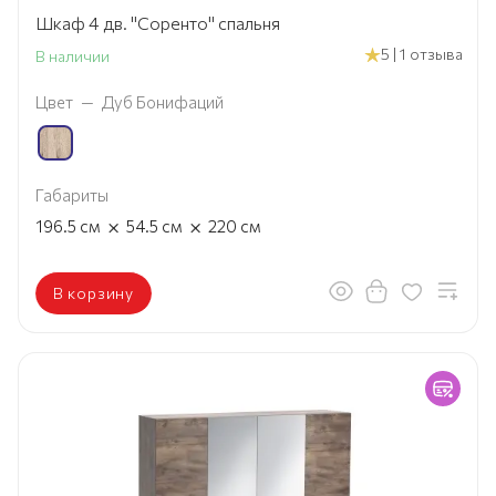
Шкаф 4 дв. "Соренто" спальня
5 | 1 отзыва
В наличии
Цвет
—
Дуб Бонифаций
Габариты
×
×
196.5
см
54.5
см
220
см
В корзину