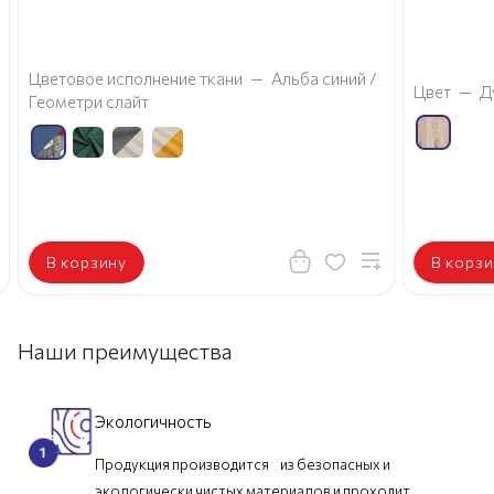
Цветовое исполнение ткани
—
Альба синий /
Цвет
—
Д
Геометри слайт
В корзину
В корзи
Наши преимущества
Экологичность
Продукция производится из безопасных и
экологически чистых материалов и проходит