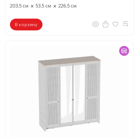
×
×
203.5
см
53.5
см
226.5
см
В корзину