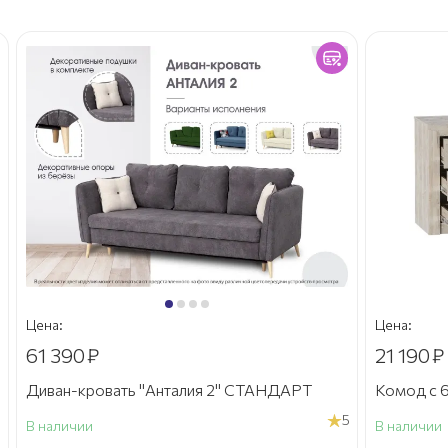
Цена:
Цена:
61 390
₽
21 190
₽
Диван-кровать "Анталия 2" СТАНДАРТ
Комод с 6
5
В наличии
В наличии
а