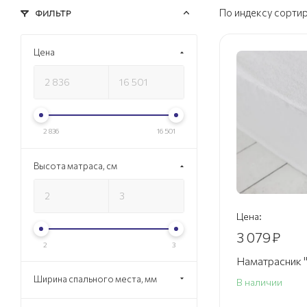
По индексу сорти
ФИЛЬТР
Цена
2 836
16 501
Высота матраса, см
Цена:
3 079
₽
2
3
Наматрасник 
Ширина спального места, мм
В наличии