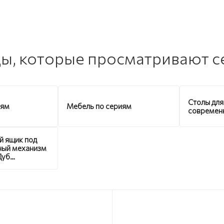
ы, которые просматривают с
Столы для
иям
Мебель по сериям
современ
й ящик под
ный механизм
Дуб
ий без
а