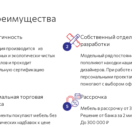
реимущества
гичность
Собственный отде
разработки
ия производится из
ных и экологически чистых
Модельный ряд постоян
лов и проходит
пополняют находки наш
ельную сертификацию
дизайнеров. При работе 
персональными проекта
помогают с выбором о
альная торговая
Рассрочка
ка
Мебель в рассрочку от 3
иенты покупают мебель без
Решение от банка за 2 м
ических надбавок к цене
До 300 000 ₽