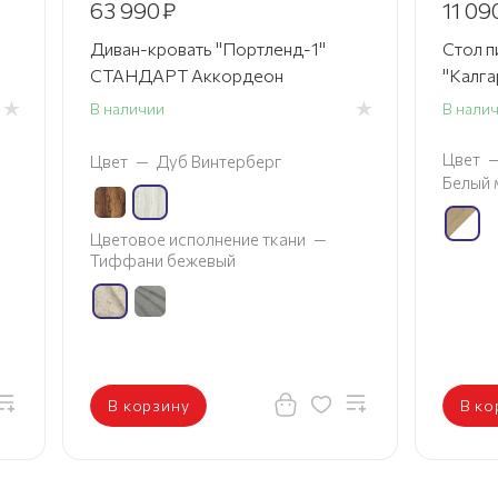
63 990
₽
11 09
Диван-кровать "Портленд-1"
Стол п
СТАНДАРТ Аккордеон
"Калга
В наличии
В нали
Цвет
Цвет
—
Дуб Винтерберг
Белый 
Цветовое исполнение ткани
—
Тиффани бежевый
В корзину
В ко