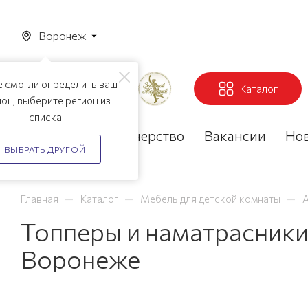
Воронеж
 смогли определить ваш
Каталог
ион, выберите регион из
списка
Акции
Партнерство
Вакансии
Но
ВЫБРАТЬ ДРУГОЙ
—
—
—
Главная
Каталог
Мебель для детской комнаты
А
Топперы и наматрасники
Воронеже