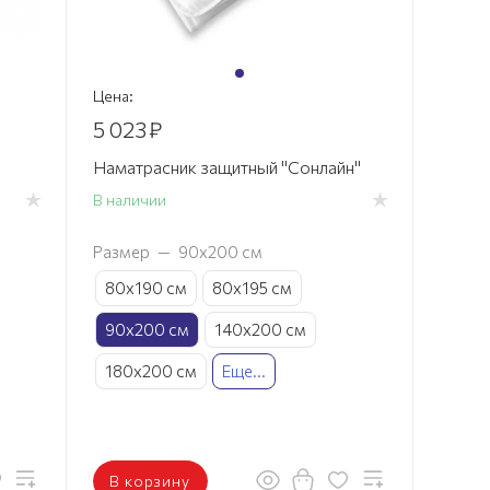
Цена:
5 023
₽
Наматрасник защитный "Сонлайн"
В наличии
Размер
—
90х200 см
80х190 см
80х195 см
90х200 см
140х200 см
180х200 см
Еще...
В корзину