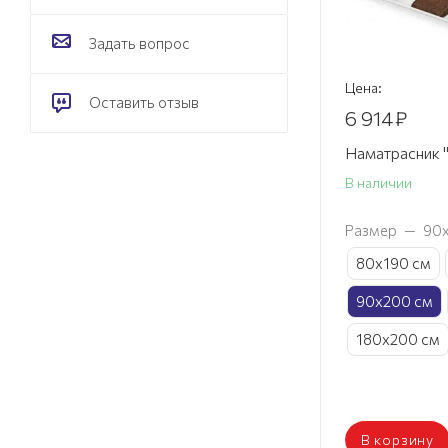
160х190 см
Задать вопрос
160х195 см
160х200 см
Цена:
Оставить отзыв
180х190 см
6 914
₽
180х195 см
Наматрасник 
180х200 см
В наличии
Размер
—
90
80х190 см
90х200 см
180х200 см
В корзину