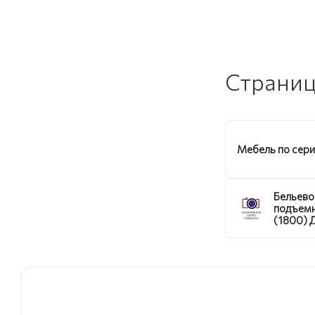
Страниц
Мебель по сер
Бельево
подъем
(1800) 
Бонифац
ортопед