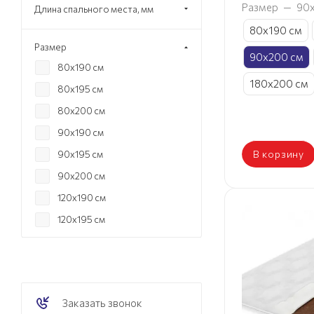
Размер
—
90
Длина спального места, мм
80х190 см
Размер
90х200 см
80х190 см
180х200 см
80х195 см
80х200 см
90х190 см
В корзину
90х195 см
90х200 см
120х190 см
120х195 см
120х200 см
140х190 см
140х195 см
Заказать звонок
140х200 см