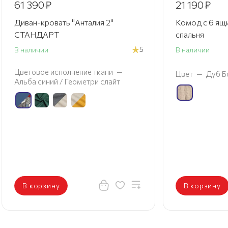
61 390
₽
21 190
₽
Диван-кровать "Анталия 2"
Комод с 6 ящ
СТАНДАРТ
спальня
5
В наличии
В наличии
Цветовое исполнение ткани
—
Цвет
—
Дуб Б
Альба синий / Геометри слайт
В корзину
В корзину