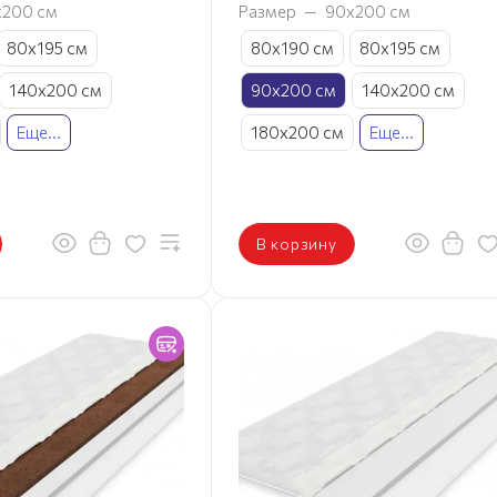
х200 см
Размер
—
90х200 см
80х195 см
80х190 см
80х195 см
140х200 см
90х200 см
140х200 см
Еще...
180х200 см
Еще...
В корзину