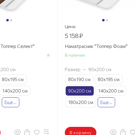
Цена:
5 158
₽
"Топпер Селект"
Наматрасник "Топпер Фоам"
В наличии
х200 см
Размер
—
90х200 см
80х195 см
80х190 см
80х195 см
140х200 см
90х200 см
140х200 см
Еще...
180х200 см
Еще...
В корзину