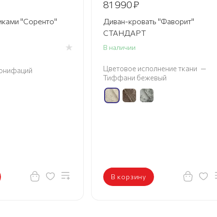
81 990
₽
иками "Соренто"
Диван-кровать "Фаворит"
СТАНДАРТ
В наличии
Цветовое исполнение ткани
—
онифаций
Тиффани бежевый
В корзину