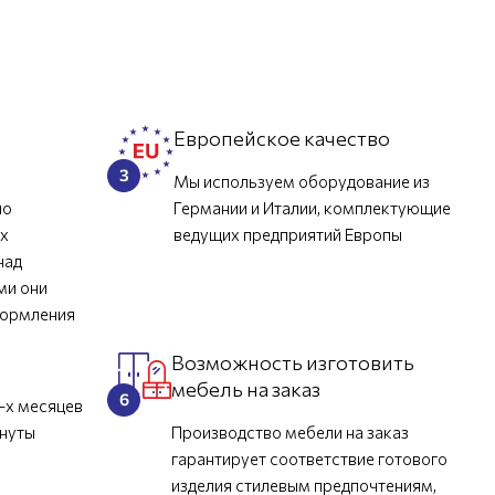
л
Европейское качество
Мы используем оборудование из
но
Германии и Италии, комплектующие
их
ведущих предприятий Европы
над
ми они
формления
Возможность изготовить
мебель на заказ
-х месяцев
инуты
Производство мебели на заказ
гарантирует соответствие готового
изделия стилевым предпочтениям,