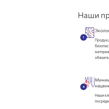
Наши п
Эколо
Продукц
безопас
материа
обязат
Миним
нацен
Наши кл
посредн