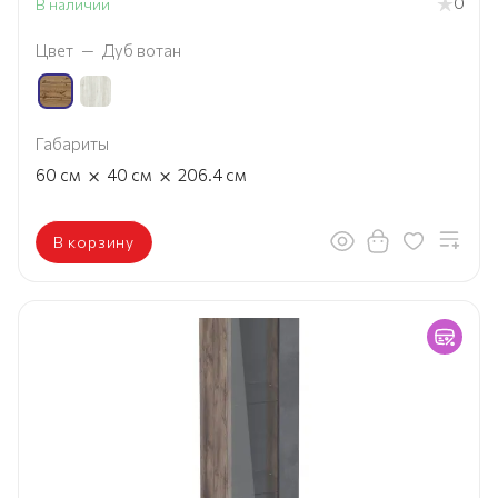
0
В наличии
Цвет
—
Дуб вотан
Габариты
×
×
60
см
40
см
206.4
см
В корзину