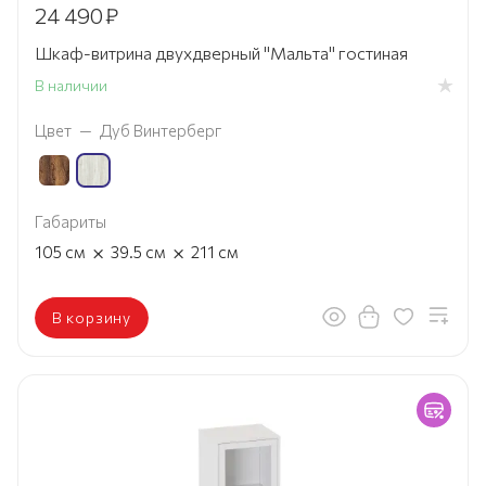
24 490
₽
Шкаф-витрина двухдверный "Мальта" гостиная
В наличии
Цвет
—
Дуб Винтерберг
Габариты
×
×
105
см
39.5
см
211
см
В корзину