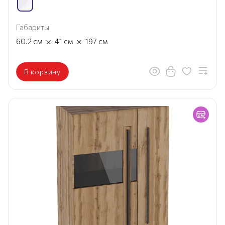
Габариты
×
×
60.2
см
41
см
197
см
В корзину