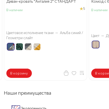
Диван-кровать "Анталия 2" СТАНДАРТ
Комод с 6
5
В наличии
В наличии
а
Цветовое исполнение ткани
—
Альба синий /
Цвет
—
Д
Геометри слайт
В корзину
В корзи
Наши преимущества
Экологичность