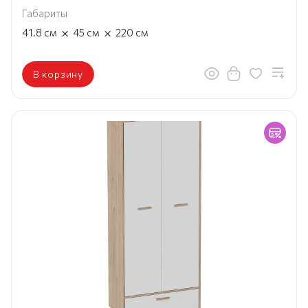
Габариты
×
×
41.8
см
45
см
220
см
В корзину