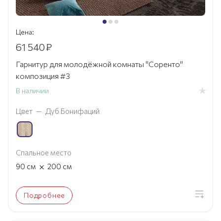
Цена:
61 540
₽
Гарнитур для молодёжной комнаты "Соренто"
композиция #3
В наличии
Цвет
—
Дуб Бонифаций
Спальное место
×
90
см
200
см
Подробнее