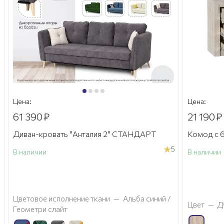
Цена:
Цена:
61 390
₽
21 190
₽
Диван-кровать "Анталия 2" СТАНДАРТ
Комод с 6
5
В наличии
В наличии
а
Цветовое исполнение ткани
—
Альба синий /
Цвет
—
Д
Геометри слайт