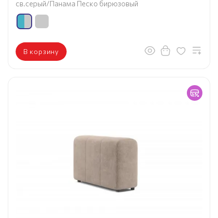
св.серый/Панама Песко бирюзовый
В корзину