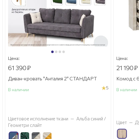
Цена:
Цена:
61 390
₽
21 190
₽
Диван-кровать "Анталия 2" СТАНДАРТ
Комод с 6
5
В наличии
В наличии
а
Цветовое исполнение ткани
—
Альба синий /
Цвет
—
Д
Геометри слайт