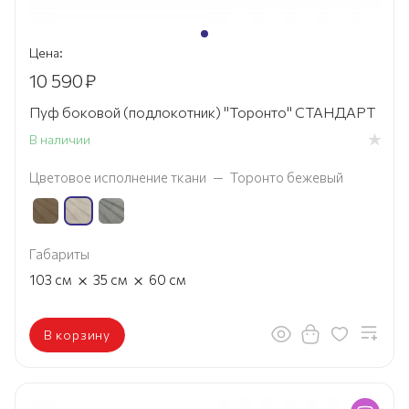
Цена:
10 590
₽
Пуф боковой (подлокотник) "Торонто" СТАНДАРТ
В наличии
Цветовое исполнение ткани
—
Торонто бежевый
Габариты
×
×
103
см
35
см
60
см
В корзину