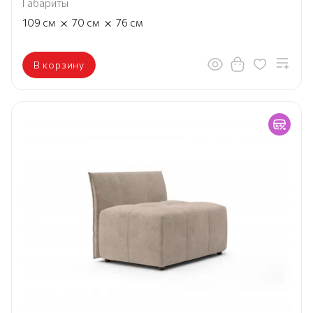
Габариты
×
×
109
см
70
см
76
см
В корзину