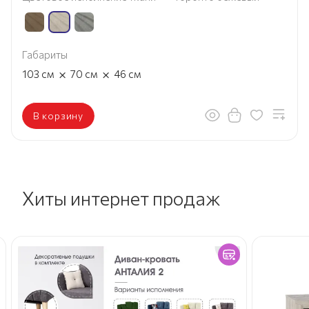
Габариты
×
×
103
см
70
см
46
см
В корзину
Хиты интернет продаж