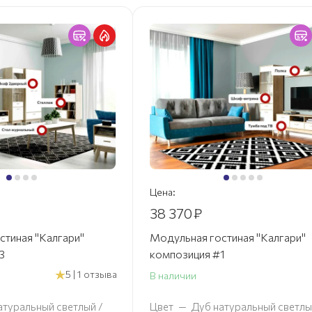
Цена:
38 370
₽
стиная "Калгари"
Модульная гостиная "Калгари"
3
композиция #1
5 | 1 отзыва
В наличии
атуральный светлый /
Цвет
—
Дуб натуральный светлы