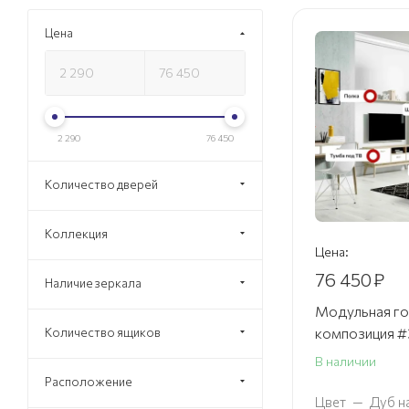
Цена
2 290
76 450
Количество дверей
Коллекция
Цена:
76 450
₽
Наличие зеркала
Модульная го
композиция #
Количество ящиков
В наличии
Расположение
Цвет
—
Дуб н