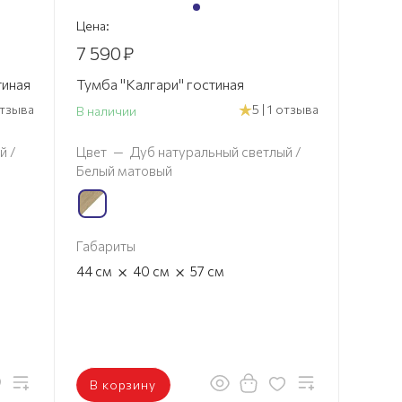
Цена:
7 590
₽
тиная
Тумба "Калгари" гостиная
отзыва
5 | 1 отзыва
В наличии
й /
Цвет
—
Дуб натуральный светлый /
Белый матовый
Габариты
×
×
44
см
40
см
57
см
В корзину