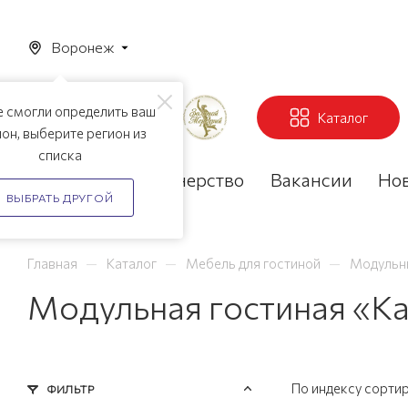
Воронеж
 смогли определить ваш
Каталог
ион, выберите регион из
списка
Акции
Партнерство
Вакансии
Но
ВЫБРАТЬ ДРУГОЙ
—
—
—
Главная
Каталог
Мебель для гостиной
Модульны
Модульная гостиная «К
По индексу сорти
ФИЛЬТР