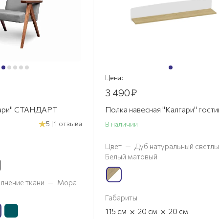
Цена:
3 490
₽
гари" СТАНДАРТ
Полка навесная "Калгари" гости
5 | 1 отзыва
В наличии
Цвет
—
Дуб натуральный светлы
Белый матовый
лнение ткани
—
Мора
Габариты
×
×
115
см
20
см
20
см