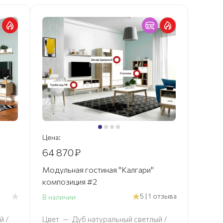
Цена:
64 870
₽
Модульная гостиная "Калгари"
композиция #2
5 | 1 отзыва
В наличии
й /
Цвет
—
Дуб натуральный светлый /