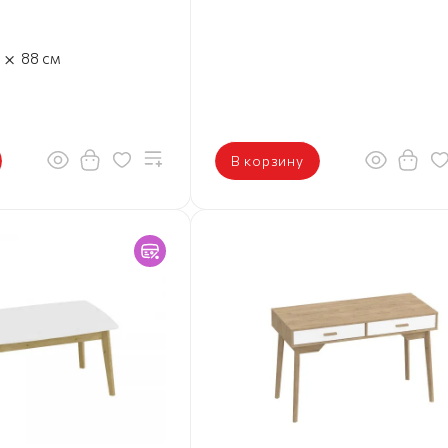
×
88
см
В корзину