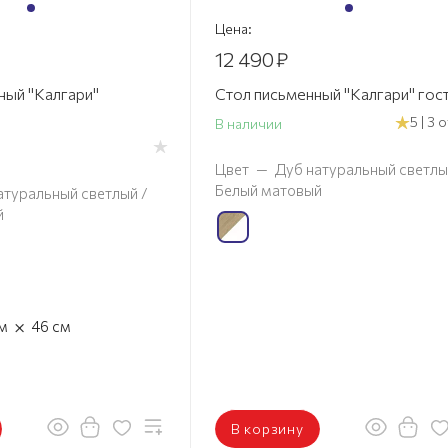
Цена:
12 490
₽
ный "Калгари"
Стол письменный "Калгари" гос
5 | 3 
В наличии
Цвет
—
Дуб натуральный светлы
Белый матовый
атуральный светлый /
й
×
м
46
см
В корзину