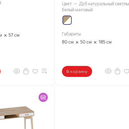
й
Цвет
—
Дуб натуральный светлы
Белый матовый
Габариты
×
м
57
см
×
×
80
см
50
см
185
см
В корзину