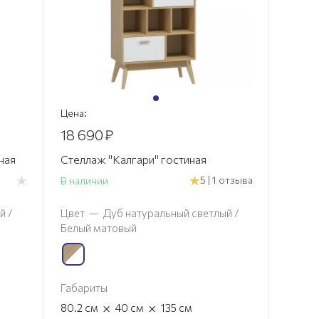
Цена:
18 690
₽
ная
Стеллаж "Калгари" гостиная
5 | 1 отзыва
В наличии
й /
Цвет
—
Дуб натуральный светлый /
Белый матовый
Габариты
×
×
80.2
см
40
см
135
см