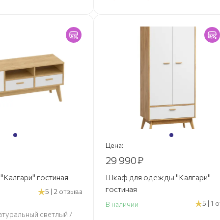
Цена:
29 990
₽
"Калгари" гостиная
Шкаф для одежды "Калгари"
гостиная
5 | 2 отзыва
5 | 1
В наличии
атуральный светлый /