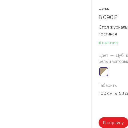
Цена:
8 090
₽
Стол журналь
гостиная
В наличии
Цвет
—
Дуб н
Белый матовы
Габариты
×
100
см
58
с
В корзину